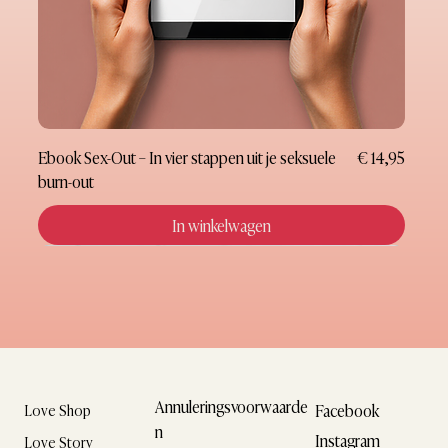
Prijs
Ebook Sex-Out – In vier stappen uit je seksuele
€ 14,95
burn-out
In winkelwagen
Nieuw
Nieuw
Nieuw
Nieuw
Nieuw
Nieuw
Nieuw
Cadeaubon
Annuleringsvoorwaarde
Facebook
Love Shop
n
Instagram
Love Story