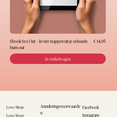
Prijs
Ebook Sex-Out – In vier stappen uit je seksuele
€ 14,95
burn-out
In winkelwagen
Nieuw
Nieuw
Nieuw
Nieuw
Nieuw
Nieuw
Nieuw
Cadeaubon
Annuleringsvoorwaarde
Facebook
Love Shop
n
Instagram
Love Story