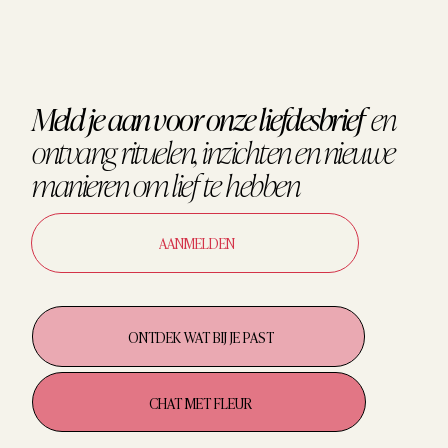
Meld je aan voor onze liefdesbrief
en
ontvang
rituelen, inzichten en nieuwe
manieren om
lief te hebben
AANMELDEN
ONTDEK WAT BIJ JE PAST
CHAT MET FLEUR