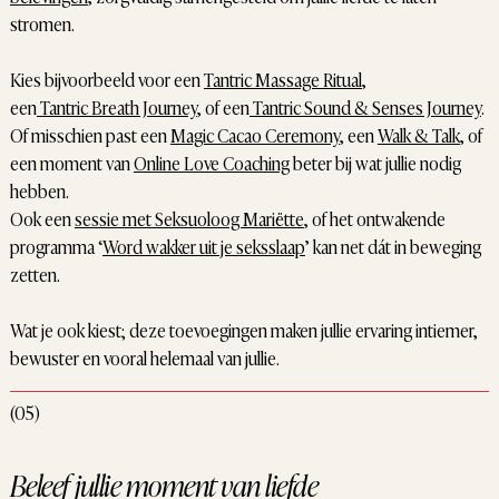
stromen.
Kies bijvoorbeeld voor een
Tantric Massage Ritual
,
een
Tantric Breath Journey
, of een
Tantric Sound & Senses Journey
.
Of misschien past een
Magic Cacao Ceremony
, een
Walk & Talk
, of
een moment van
Online Love Coaching
beter bij wat jullie nodig
hebben.
Ook een
sessie met Seksuoloog Mariëtte
, of het ontwakende
programma ‘
Word wakker uit je seksslaap
’ kan net dát in beweging
zetten.
Wat je ook kiest; deze toevoegingen maken jullie ervaring intiemer,
bewuster en vooral helemaal van jullie.
(05)
Beleef jullie moment van liefde