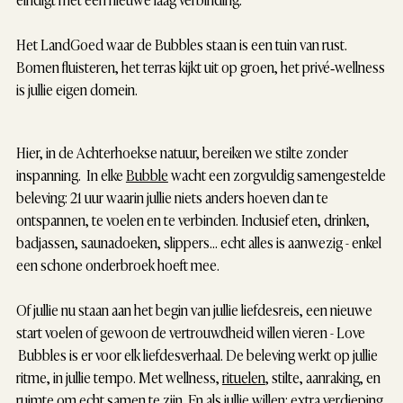
Het LandGoed waar de Bubbles staan is een tuin van rust.
Bomen fluisteren, het terras kijkt uit op groen, het privé‑wellness
is jullie eigen domein.
Hier, in de Achterhoekse natuur, bereiken we stilte zonder
inspanning. In elke
Bubble
wacht een zorgvuldig samengestelde
beleving: 21 uur waarin jullie niets anders hoeven dan te
ontspannen, te voelen en te verbinden. Inclusief eten, drinken,
badjassen, saunadoeken, slippers... echt alles is aanwezig - enkel
een schone onderbroek hoeft mee.
Of jullie nu staan aan het begin van jullie liefdesreis, een nieuwe
start voelen of gewoon de vertrouwdheid willen vieren - Love
Bubbles is er voor elk liefdesverhaal. De beleving werkt op jullie
ritme, in jullie tempo. Met wellness,
rituelen
, stilte, aanraking, en
ruimte om echt samen te zijn. En als jullie willen: extra verdieping