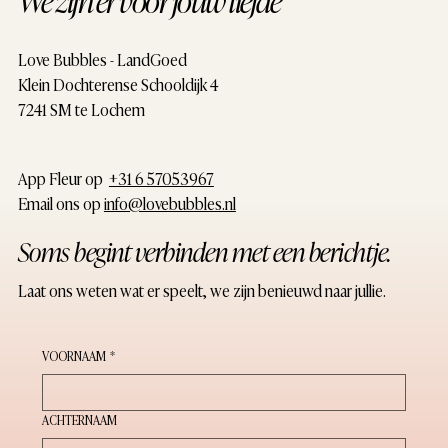
Love Bubbles - LandGoed
Klein Dochterense Schooldijk 4
7241 SM te Lochem
App Fleur op ‪
+31 6 57053967‬
Email ons op
info@lovebubbles.nl
Soms begint verbinden met een berichtje.
Laat ons weten wat er speelt, we zijn benieuwd naar jullie.
VOORNAAM
*
ACHTERNAAM