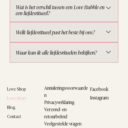
Nee. Veel stellen gebruiken liefdesrituelen juist
Wat is het verschil tussen een Love Bubble en
preventief om hun relatie levendig en liefdevol te
een liefdesritueel?
houden.
Een Love Bubble is een complete beleving op
Welk liefdesritueel past het beste bij ons?
locatie. Een liefdesritueel kun je thuis of waar je maar
wilt beleven.
Dat hangt af van jullie wensen. Via een gratis
Waar kan ik alle liefdesrituelen bekijken?
adviesgesprek kun je ontdekken welk ritueel het
beste aansluit bij jullie situatie.
In de Love Shop vind je alle beschikbare rituelen.
Annuleringsvoorwaarde
Facebook
Love Shop
n
Instagram
Love Story
Privacyverklaring
Blog
Verzend- en
retourbeleid
Contact
Veelgestelde vragen