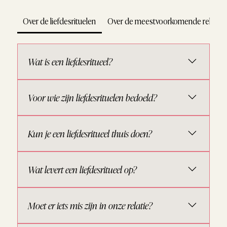
Over de liefdesrituelen
Over de meestvoorkomende relatie
Wat is een liefdesritueel?
Een liefdesritueel is een bewust moment waarin je
Voor wie zijn liefdesrituelen bedoeld?
tijd maakt voor verbinding, aandacht en intimiteit met
jezelf of je partner. Het uitgebreide blog lees je hier.
Voor stellen die hun verbinding willen verdiepen,
Kun je een liefdesritueel thuis doen?
meer aandacht aan elkaar willen geven of hun relatie
levendig willen houden.
Ja. Veel liefdesrituelen zijn juist ontwikkeld om thuis
Wat levert een liefdesritueel op?
te beleven, in je eigen tempo en omgeving.
Meer verbinding, ontspanning, aandacht, speelsheid
Moet er iets mis zijn in onze relatie?
en bewust contact met elkaar.