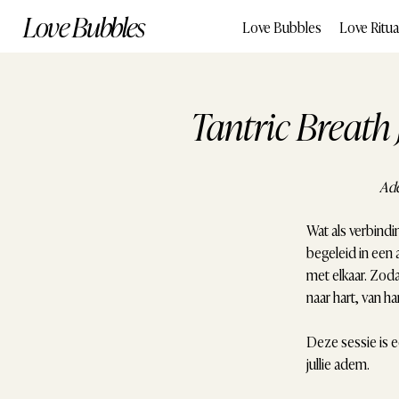
Love Bubbles
Love Bubbles
Love Ritua
Tantric Breath
Ade
Wat als verbindi
begeleid in een a
met elkaar. Zoda
naar hart, van ha
Deze sessie is e
jullie adem.