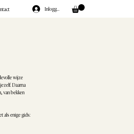
Inloggen
ntact
devolle wijze
 jezelf. Daarna
n, van bekken
 als enige gids: