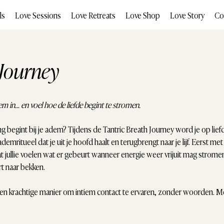
ls
Love Sessions
Love Retreats
Love Shop
Love Story
Co
 Journey
m in… en voel hoe de liefde begint te stromen.
ng begint bij je adem? Tijdens de Tantric Breath Journey word je op lief
demritueel dat je uit je hoofd haalt en terugbrengt naar je lijf. Eerst met
t jullie voelen wat er gebeurt wanneer energie weer vrijuit mag strome
rt naar bekken.
en krachtige manier om intiem contact te ervaren, zonder woorden. Met