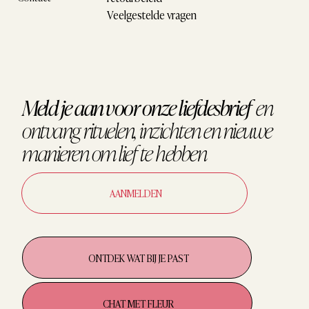
Veelgestelde vragen
Meld je aan voor onze liefdesbrief
en
ontvang
rituelen, inzichten en nieuwe
manieren om
lief te hebben
AANMELDEN
ONTDEK WAT BIJ JE PAST
CHAT MET FLEUR