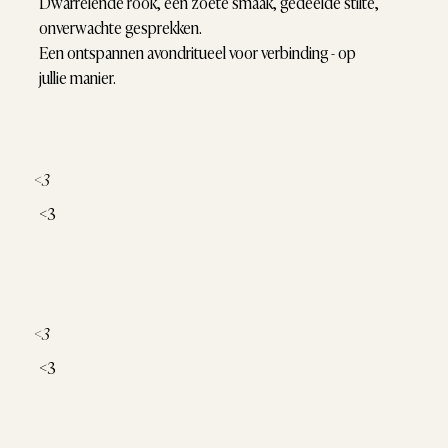
Dwarrelende rook, een zoete smaak, gedeelde stilte,
onverwachte gesprekken.
Een ontspannen avondritueel voor verbinding - op
jullie manier.
<3
<3
<3
<3