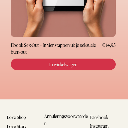
Prijs
Ebook Sex-Out – In vier stappen uit je seksuele
€ 14,95
burn-out
In winkelwagen
Nieuw
Nieuw
Nieuw
Nieuw
Nieuw
Nieuw
Nieuw
Cadeaubon
Annuleringsvoorwaarde
Facebook
Love Shop
n
Instagram
Love Story