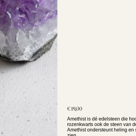
Prijs
€ 19,00
Amethist is dé edelsteen die hoo
rozenkwarts ook de steen van d
Amethist ondersteunt heling en 
zien.