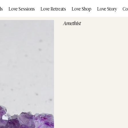
ls
Love Sessions
Love Retreats
Love Shop
Love Story
Co
Amethist