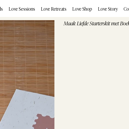
ls
Love Sessions
Love Retreats
Love Shop
Love Story
Co
Maak Liefde Starterskit met Boe