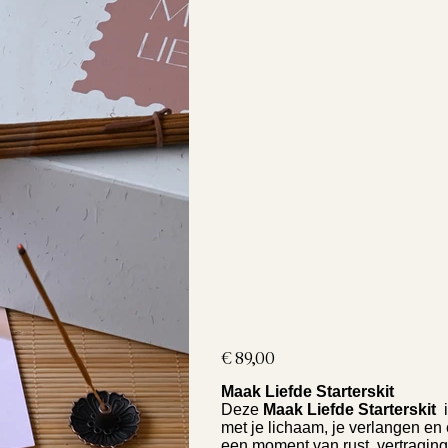
Prijs
€ 89,00
Maak Liefde Starterskit
Deze
Maak Liefde Starterskit
i
met je lichaam, je verlangen en 
een moment van rust, vertraging