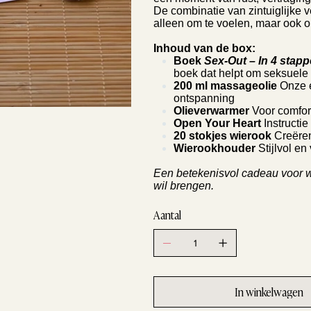
De combinatie van zintuiglijke 
alleen om te voelen, maar ook o
Inhoud van de box:
Boek
Sex-Out – In 4 stapp
boek dat helpt om seksuele 
200 ml massageolie
Onze e
ontspanning
Olieverwarmer
Voor comfor
Open Your Heart
Instructi
20 stokjes wierook
Creëren
Wierookhouder
Stijlvol en 
Een betekenisvol cadeau voor wi
wil brengen.
Aantal
In winkelwagen