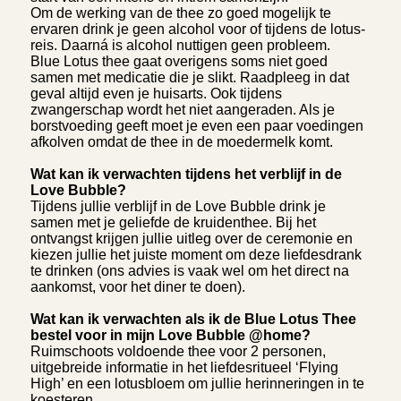
Om de werking van de thee zo goed mogelijk te
ervaren drink je geen alcohol voor of tijdens de lotus-
reis. Daarná is alcohol nuttigen geen probleem.
Blue Lotus thee gaat overigens soms niet goed
samen met medicatie die je slikt. Raadpleeg in dat
geval altijd even je huisarts. Ook tijdens
zwangerschap wordt het niet aangeraden. Als je
borstvoeding geeft moet je even een paar voedingen
afkolven omdat de thee in de moedermelk komt.
Wat kan ik verwachten tijdens het verblijf in de
Love Bubble?
Tijdens jullie verblijf in de Love Bubble drink je
samen met je geliefde de kruidenthee. Bij het
ontvangst krijgen jullie uitleg over de ceremonie en
kiezen jullie het juiste moment om deze liefdesdrank
te drinken (ons advies is vaak wel om het direct na
aankomst, voor het diner te doen).
Wat kan ik verwachten als ik de Blue Lotus Thee
bestel voor in mijn Love Bubble @home?
Ruimschoots voldoende thee voor 2 personen,
uitgebreide informatie in het liefdesritueel ‘Flying
High’ en een lotusbloem om jullie herinneringen in te
koesteren.