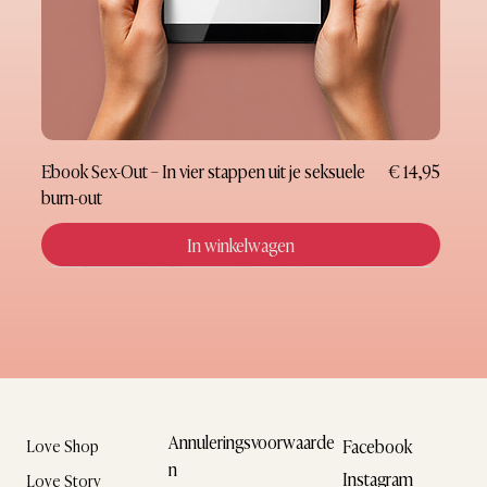
Prijs
Ebook Sex-Out – In vier stappen uit je seksuele
€ 14,95
burn-out
In winkelwagen
Nieuw
Nieuw
Nieuw
Nieuw
Nieuw
Nieuw
Nieuw
Cadeaubon
Annuleringsvoorwaarde
Facebook
Love Shop
n
Instagram
Love Story