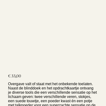
Prijs
€ 33,00
Overgave valt of staat met het onbekende toelaten.
Naast de blinddoek en het opdrachtkaartje ontvang
je diverse tools die een verschillende sensatie op het
lichaam geven: twee verschillende veren, stokjes,
een suede touwtje, een poeder kwast én een potje
met talkpoeder voor een superzachte sensatie op de