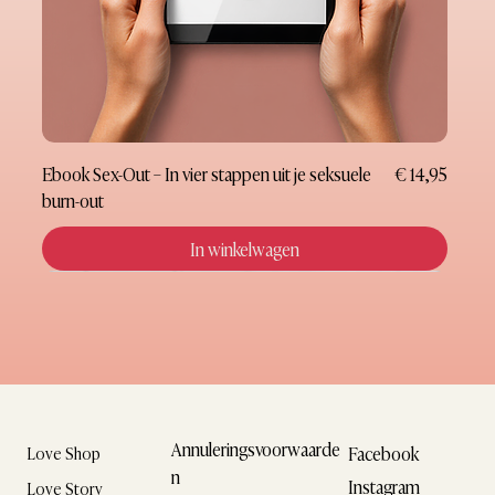
Prijs
Ebook Sex-Out – In vier stappen uit je seksuele
€ 14,95
burn-out
In winkelwagen
Nieuw
Nieuw
Nieuw
Nieuw
Nieuw
Nieuw
Nieuw
Cadeaubon
Annuleringsvoorwaarde
Facebook
Love Shop
n
Instagram
Love Story