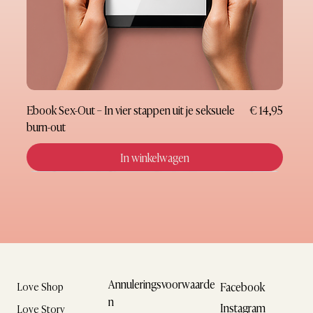
Prijs
Ebook Sex-Out – In vier stappen uit je seksuele
€ 14,95
burn-out
In winkelwagen
Nieuw
Nieuw
Nieuw
Nieuw
Nieuw
Nieuw
Nieuw
Cadeaubon
Annuleringsvoorwaarde
Facebook
Love Shop
n
Instagram
Love Story