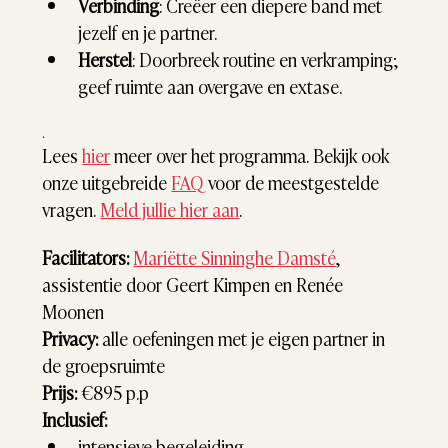
Verbinding
: Creëer een diepere band met 
jezelf en je partner.
Herstel
: Doorbreek routine en verkramping; 
geef ruimte aan overgave en extase.
.
Lees 
hier
 meer over het programma. Bekijk ook 
onze uitgebreide 
FAQ
 voor de meestgestelde 
vragen. 
Meld jullie hier aan
.
Facilitators:
Mariëtte Sinninghe Damsté
, 
assistentie door Geert Kimpen en Renée 
Moonen
Privacy:
 alle oefeningen met je eigen partner in 
de groepsruimte
Prijs: 
€895 p.p
Inclusief:
intensieve begeleiding