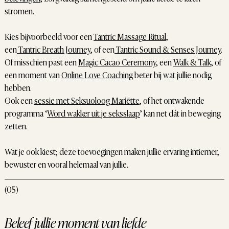
stromen.
Kies bijvoorbeeld voor een
Tantric Massage Ritual
,
een
Tantric Breath Journey
, of een
Tantric Sound & Senses Journey
.
Of misschien past een
Magic Cacao Ceremony
, een
Walk & Talk
, of
een moment van
Online Love Coaching
beter bij wat jullie nodig
hebben.
Ook een
sessie met Seksuoloog Mariëtte
, of het ontwakende
programma ‘
Word wakker uit je seksslaap
’ kan net dát in beweging
zetten.
Wat je ook kiest; deze toevoegingen maken jullie ervaring intiemer,
bewuster en vooral helemaal van jullie.
(05)
Beleef jullie moment van liefde