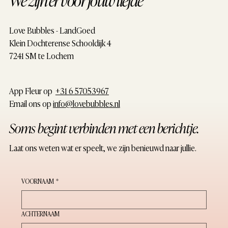
Love Bubbles - LandGoed
Klein Dochterense Schooldijk 4
7241 SM te Lochem
App Fleur op ‪
+31 6 57053967‬
Email ons op
info@lovebubbles.nl
Soms begint verbinden met een berichtje.
Laat ons weten wat er speelt, we zijn benieuwd naar jullie.
VOORNAAM
*
ACHTERNAAM