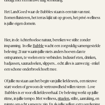
Het LandGoed waar de Bubbles staan is een tuin van rust.
Bomen fluisteren, het terras kijkt uit op groen, het privé‑wellness
is jullie eigen domein.
Hier, in de Achterhoekse natuur, bereiken we stilte zonder
inspanning. In elke
Bubble
wacht een zorgvuldig samengestelde
beleving: 21 uur waarin jullie niets anders hoeven dan te
ontspannen, te voelen en te verbinden. Inclusief eten, drinken,
badjassen, saunadoeken, slippers... echt alles is aanwezig - enkel
een schone onderbroek hoeft mee.
Of jullie nu staan aan het begin van jullie liefdesreis, een nieuwe
start voelen of gewoon de vertrouwdheid willen vieren - Love
Bubbles is er voor elk liefdesverhaal. De beleving werkt op jullie
ritme, in jullie tempo. Met wellness,
rituelen
, stilte, aanraking, en
ruimte om echt samen te zijn. En als jullie willen: extra verdieping