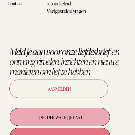
retourbeleid
Contact
Veelgestelde vragen
Meld je aan voor onze liefdesbrief
en
ontvang
rituelen, inzichten en nieuwe
manieren om
lief te hebben
AANMELDEN
ONTDEK WAT BIJ JE PAST