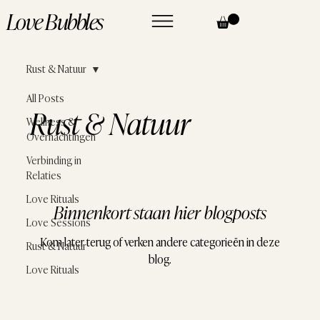
Love Bubbles
Rust & Natuur
All Posts
Rust & Natuur
Wellness &
Overnachtingen
Verbinding in
Relaties
Love Rituals
Binnenkort staan hier blogposts
Love Sessions
Kom later terug of verken andere categorieën in deze
Rust & Natuur
blog.
Love Rituals