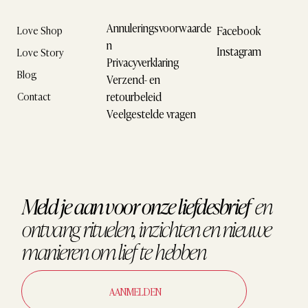
Annuleringsvoorwaarde
Facebook
Love Shop
n
Instagram
Love Story
Privacyverklaring
Blog
Verzend- en
retourbeleid
Contact
Veelgestelde vragen
Meld je aan voor onze liefdesbrief
en
ontvang
rituelen, inzichten en nieuwe
manieren om
lief te hebben
AANMELDEN