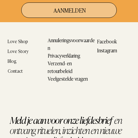
AANMELDEN
Annuleringsvoorwaarde
Facebook
Love Shop
n
Instagram
Love Story
Privacyverklaring
Blog
Verzend- en
retourbeleid
Contact
Veelgestelde vragen
Meld je aan voor onze liefdesbrief
en
ontvang
rituelen, inzichten en nieuwe