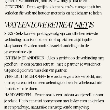
genieten van intimiteit, ook als er weinig tijd lijkt te zijn.
GENEZING
– De mogelijkheid om trauma’s en angsten uit het
verleden die verband houden met seks en het lichaam te helen.
WAT EEN LOVE RETREAT
NIET
IS
SEKS
– Seks kan een prettig gevolg zijn van jullie hernieuwde
verbinding maar is nooit een doel op zich en altijd in jullie
slaapkamer. Er zullen nooit seksuele handelingen in de
groepsruimte zijn.
INTIEM MET ANDEREN
– Alles is gericht op de verbinding met
jezelf en – in een partner retreat – met je partner. Je wordt niet
uitgenodigd om te wisselen van partner.
VERPLICHT MEEDOEN
– Je wordt nergens toe verplicht; niet
om te praten, niet om een oefening te doen. En al helemaal niet
om iets voor te doen.
HARD WERKEN
– Een retreat is een cadeau voor jezelf en voor
je relatie. Het is een mini honeymoon met lekker eten en drinken
in een prachtige, natuurrijke en rustgevende omgeving.