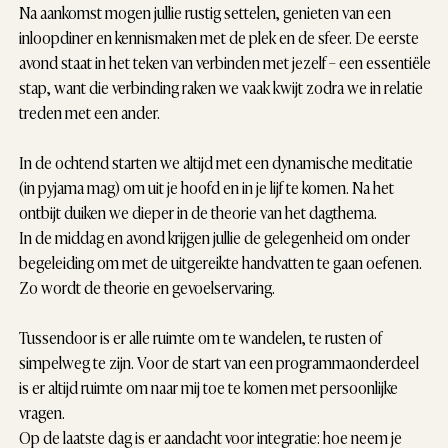
Na aankomst mogen jullie rustig settelen, genieten van een
inloopdiner en kennismaken met de plek en de sfeer. De eerste
avond staat in het teken van verbinden met jezelf – een essentiële
stap, want die verbinding raken we vaak kwijt zodra we in relatie
treden met een ander.
In de
ochtend
starten we altijd met een dynamische meditatie
(in pyjama mag) om uit je hoofd en in je lijf te komen. Na het
ontbijt duiken we dieper in de theorie van het dagthema.
In de
middag
en
avond
krijgen jullie de gelegenheid om onder
begeleiding om met de uitgereikte handvatten te gaan oefenen.
Zo wordt de theorie en gevoelservaring.
Tussendoor is er alle ruimte om te wandelen, te rusten of
simpelweg te zijn. Voor de start van een programmaonderdeel
is er altijd ruimte om naar mij toe te komen met
persoonlijke
vragen
.
Op de laatste dag is er aandacht voor integratie: hoe neem je