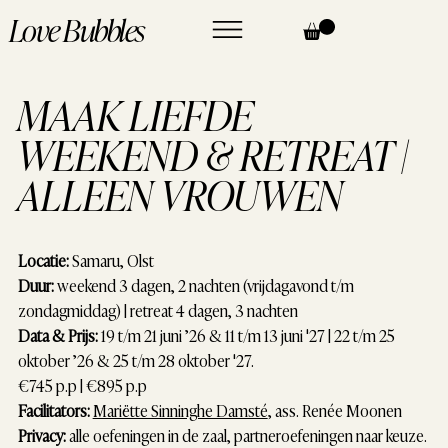
Love Bubbles
MAAK LIEFDE
WEEKEND & RETREAT |
ALLEEN VROUWEN
Locatie:
Samaru, Olst
Duur:
weekend 3 dagen, 2 nachten (vrijdagavond t/m
zondagmiddag) | retreat 4 dagen, 3 nachten
Data & Prijs:
19 t/m 21 juni ’26 & 11 t/m 13 juni '27 | 22 t/m 25
oktober ’26 & 25 t/m 28 oktober '27.
€745 p.p | €895 p.p
Facilitators:
Mariëtte Sinninghe Damsté
, ass. Renée Moonen
Privacy:
alle oefeningen in de zaal, partneroefeningen naar keuze.