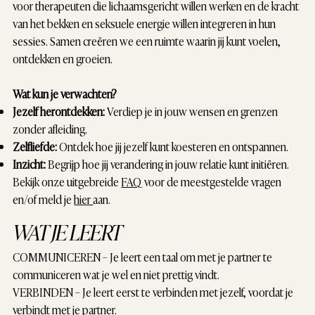
voor therapeuten die lichaamsgericht willen werken en de kracht
van het bekken en seksuele energie willen integreren in hun
sessies. Samen creëren we een ruimte waarin jij kunt voelen,
ontdekken en groeien.
Wat kun je verwachten?
Jezelf herontdekken:
Verdiep je in jouw wensen en grenzen
zonder afleiding.
Zelfliefde:
Ontdek hoe jij jezelf kunt koesteren en ontspannen.
Inzicht:
Begrijp hoe jij verandering in jouw relatie kunt initiëren.
Bekijk onze uitgebreide
FAQ
voor de meestgestelde vragen
en/of meld je
hier
aan.
WAT JE LEERT
COMMUNICEREN
– Je leert een taal om met je partner te
communiceren wat je wel en niet prettig vindt.
VERBINDEN
– Je leert eerst te verbinden met jezelf, voordat je
verbindt met je partner.