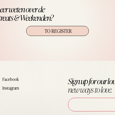
eer weten over de
treats & Weekenden?
TO REGISTER
Sign up for our lov
Facebook
new ways to
love.
Instagram