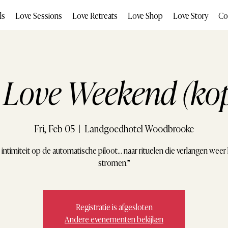
ls
Love Sessions
Love Retreats
Love Shop
Love Story
Co
- Love Weekend (kop
Fri, Feb 05
  |  
Landgoedhotel Woodbrooke
 intimiteit op de automatische piloot… naar rituelen die verlangen weer 
stromen.”
Registratie is afgesloten
Andere evenementen bekijken