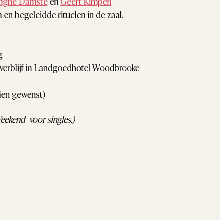
inghe Damsté
 en 
Geert Kimpen
 en begeleidde rituelen in de zaal.
g
erblijf in Landgoedhotel Woodbrooke 
dien gewenst)
eekend  voor singles.)