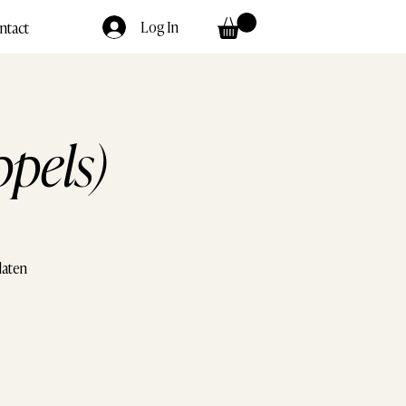
Log In
ntact
pels)
laten