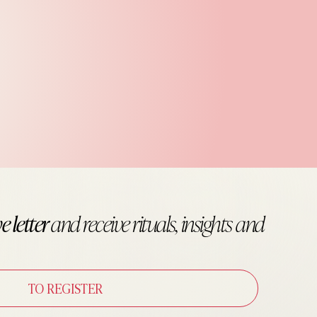
e letter
and receive
rituals, insights and
TO REGISTER