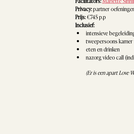
Facilitators:
Mariëtte Sinn
Privacy:
 partner oefeningen
Prijs:
 €745 p.p
Inclusief:
intensieve begeleidin
tweepersoons kamer v
eten en drinken
nazorg video call (in
(Er is een apart Love W