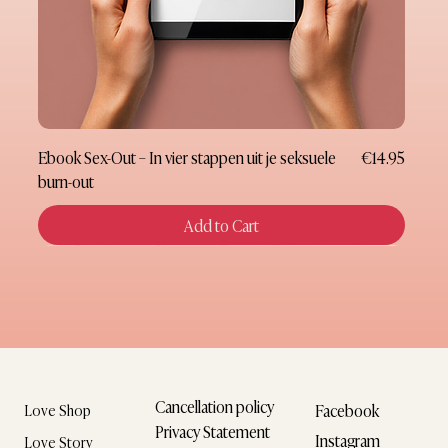
Price
Ebook Sex-Out – In vier stappen uit je seksuele
€14.95
burn-out
Add to Cart
New
New
New
New
New
New
New
Gift Card
Cancellation policy
Facebook
Love Shop
Privacy Statement
Instagram
Love Story