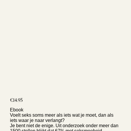
Price
€14.95
Ebook
Voelt seks soms meer als iets wat je moet, dan als
iets waar je naar verlangt?
Je bent niet de enige. Uit onderzoek onder meer dan
1500 stellen blijkt dat 67% met seksmoeheid