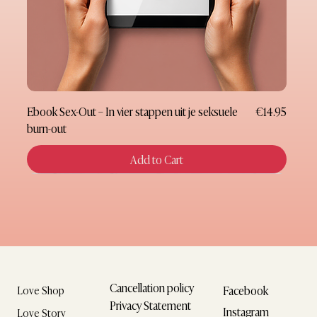
Price
Ebook Sex-Out – In vier stappen uit je seksuele
€14.95
burn-out
Add to Cart
New
New
New
New
New
New
New
Gift Card
Cancellation policy
Facebook
Love Shop
Privacy Statement
Instagram
Love Story