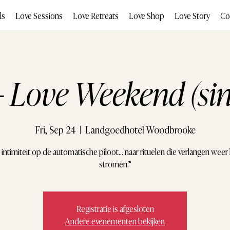
ls
Love Sessions
Love Retreats
Love Shop
Love Story
Co
- Love Weekend (sin
Fri, Sep 24
  |  
Landgoedhotel Woodbrooke
 intimiteit op de automatische piloot… naar rituelen die verlangen weer 
stromen.”
Registratie is afgesloten
Andere evenementen bekijken