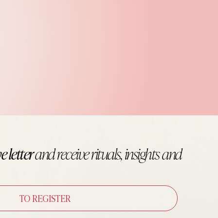
e letter
and receive
rituals, insights and
TO REGISTER