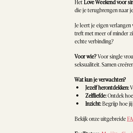
Het 
Love Weekend voor sin
die je terugbrengen naar j
Je leert je eigen verlange
treft met meer of minder zi
echte verbinding?
Voor wie?
 Voor single vro
seksualiteit. Samen creëren
Wat kun je verwachten?
Jezelf herontdekken:
 
Zelfliefde:
 Ontdek hoe 
Inzicht:
 Begrijp hoe ji
Bekijk onze uitgebreide 
F