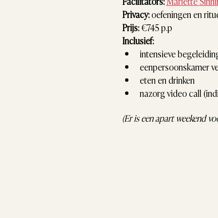
Facilitators:
Mariëtte Sinn
Privacy:
 oefeningen en ritu
Prijs:
 €745 p.p
Inclusief:
intensieve begeleidin
eenpersoonskamer ver
eten en drinken
nazorg video call (in
(Er is een apart weekend vo