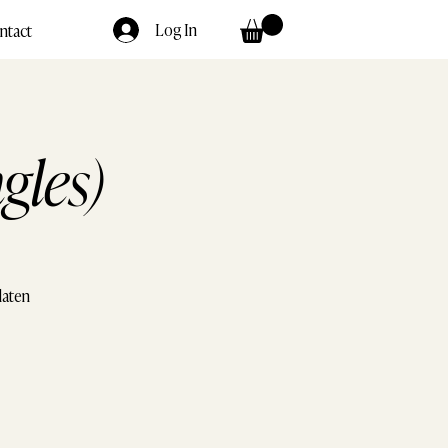
Log In
ntact
gles)
laten