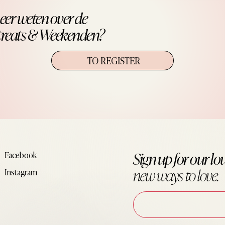
eer weten over de
treats & Weekenden?
TO REGISTER
Sign up for our lov
Facebook
new ways to
love.
Instagram