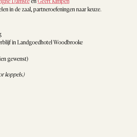
inghe Damsté
 en 
Geert Kimpen
elen in de zaal, partneroefeningen naar keuze. 
g
blijf in Landgoedhotel Woodbrooke 
dien gewenst)
or koppels.)