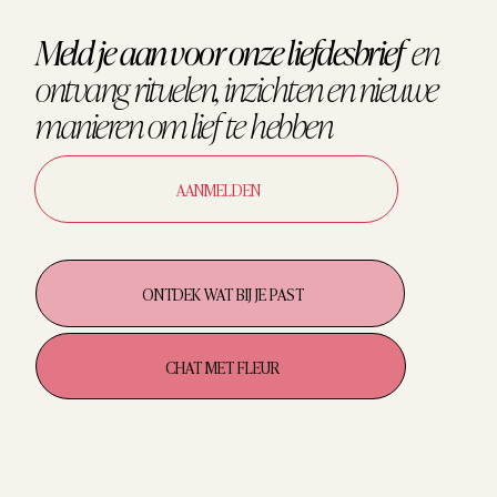
Meld je aan voor onze liefdesbrief
en
ontvang
rituelen, inzichten en nieuwe
manieren om
lief te hebben
AANMELDEN
ONTDEK WAT BIJ JE PAST
CHAT MET FLEUR