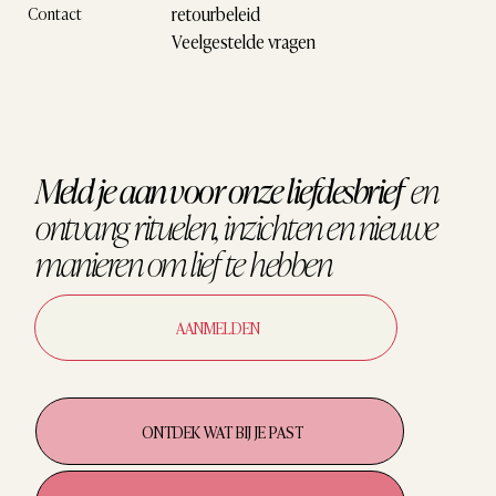
retourbeleid
Contact
Veelgestelde vragen
Meld je aan voor onze liefdesbrief
en
ontvang
rituelen, inzichten en nieuwe
manieren om
lief te hebben
AANMELDEN
ONTDEK WAT BIJ JE PAST