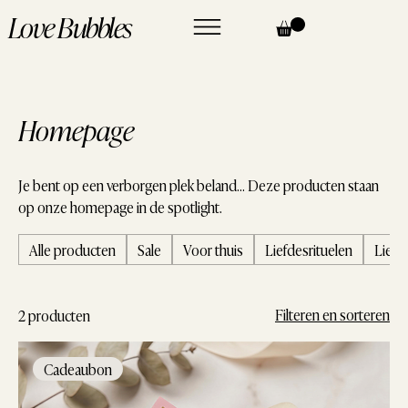
Love Bubbles
Homepage
Je bent op een verborgen plek beland… Deze producten staan
op onze homepage in de spotlight.
Alle producten
Sale
Voor thuis
Liefdesrituelen
Liefd
Filteren en sorteren
2 producten
Cadeaubon